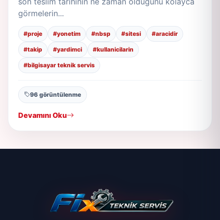
son teslim tarihinin ne zaman olduğunu kolayca
görmelerin...
#proje
#yonetim
#nbsp
#sitesi
#aracidir
#takip
#yardimci
#kullanicilarin
#bilgisayar teknik servis
96 görüntülenme
Devamını Oku