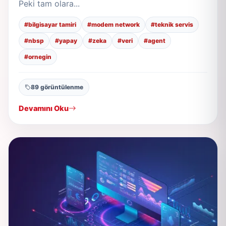
Peki tam olara...
#bilgisayar tamiri
#modem network
#teknik servis
#nbsp
#yapay
#zeka
#veri
#agent
#ornegin
89 görüntülenme
Devamını Oku