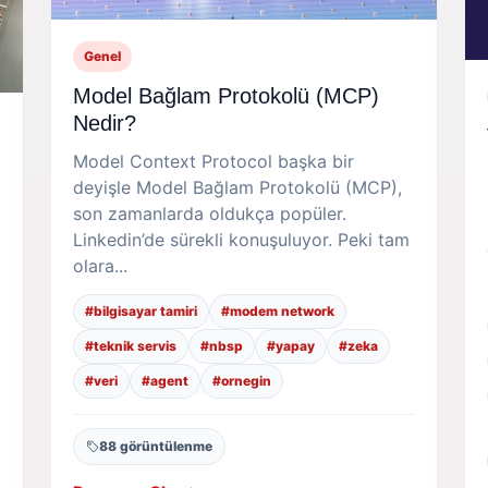
Genel
Model Bağlam Protokolü (MCP)
Nedir?
Model Context Protocol başka bir
deyişle Model Bağlam Protokolü (MCP),
son zamanlarda oldukça popüler.
Linkedin’de sürekli konuşuluyor. Peki tam
olara...
#bilgisayar tamiri
#modem network
#teknik servis
#nbsp
#yapay
#zeka
#veri
#agent
#ornegin
88 görüntülenme