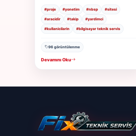
#proje
#yonetim
#nbsp
#sitesi
#aracidir
#takip
#yardimci
#kullanicilarin
#bilgisayar teknik servis
96 görüntülenme
Devamını Oku