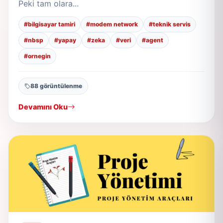
Peki tam olara...
#bilgisayar tamiri
#modem network
#teknik servis
#nbsp
#yapay
#zeka
#veri
#agent
#ornegin
88 görüntülenme
Devamını Oku