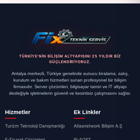
TÜRKIYE’NIN BILIŞIM ALTYAPISINI 25 YILDIR BIZ
GÜÇLENDIRIYORUZ.
Antalya merkezli, Türkiye genelinde sunucu kiralama, satış,
kurulum ve bakım hizmetleri sunan profesyonel bir bilişim
firmasıdır. Server çözümleri, bilgisayar tamiri ve IT altyapı
desteğiyle işletmelerin güvenli ve kesintisiz çalışmasını sağlar.
Hizmetler
Ek Linkler
Turizm Teknoloji Danışmanlığı
Atlasnetwork Bilişim A.Ş
E-Ticaret Çözümleri
Pi-SOFT